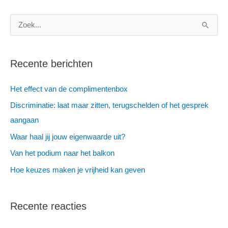
Z
o
e
Recente berichten
k
n
Het effect van de complimentenbox
a
Discriminatie: laat maar zitten, terugschelden of het gesprek
a
aangaan
r
Waar haal jij jouw eigenwaarde uit?
:
Van het podium naar het balkon
Hoe keuzes maken je vrijheid kan geven
Recente reacties