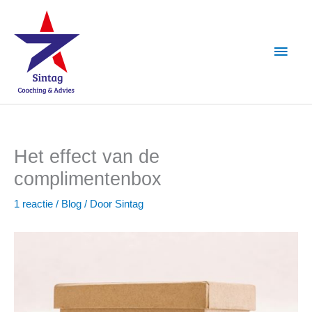
Ga
Hoof
naar
de
inhoud
Het effect van de
complimentenbox
1 reactie
/
Blog
/ Door
Sintag