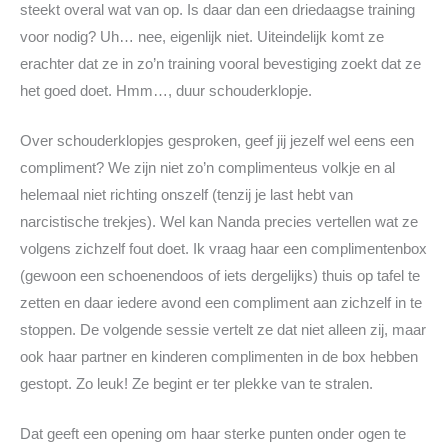
steekt overal wat van op. Is daar dan een driedaagse training
voor nodig? Uh… nee, eigenlijk niet. Uiteindelijk komt ze
erachter dat ze in zo’n training vooral bevestiging zoekt dat ze
het goed doet. Hmm…, duur schouderklopje.
Over schouderklopjes gesproken, geef jij jezelf wel eens een
compliment? We zijn niet zo’n complimenteus volkje en al
helemaal niet richting onszelf (tenzij je last hebt van
narcistische trekjes). Wel kan Nanda precies vertellen wat ze
volgens zichzelf fout doet. Ik vraag haar een complimentenbox
(gewoon een schoenendoos of iets dergelijks) thuis op tafel te
zetten en daar iedere avond een compliment aan zichzelf in te
stoppen. De volgende sessie vertelt ze dat niet alleen zij, maar
ook haar partner en kinderen complimenten in de box hebben
gestopt. Zo leuk! Ze begint er ter plekke van te stralen.
Dat geeft een opening om haar sterke punten onder ogen te