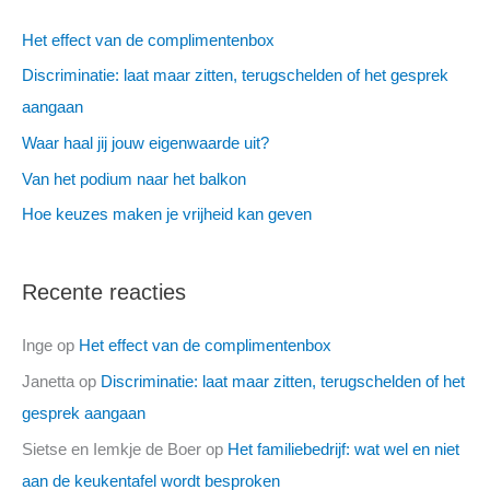
k
n
Het effect van de complimentenbox
a
Discriminatie: laat maar zitten, terugschelden of het gesprek
a
aangaan
r
Waar haal jij jouw eigenwaarde uit?
:
Van het podium naar het balkon
Hoe keuzes maken je vrijheid kan geven
Recente reacties
Inge
op
Het effect van de complimentenbox
Janetta
op
Discriminatie: laat maar zitten, terugschelden of het
gesprek aangaan
Sietse en Iemkje de Boer
op
Het familiebedrijf: wat wel en niet
aan de keukentafel wordt besproken