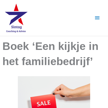
Ga
Hoof
naar
de
inhoud
Boek ‘Een kijkje in
het familiebedrijf’