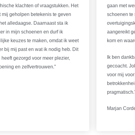
hische klachten of vraagstukken. Het
gaan met werk
t mij geholpen betekenis te geven
schoenen te 
het alledaagse. Daarnaast sta ik
overtuigingsk
ker in mijn schoenen en durf ik
aangereikt g
lijke keuzes te maken, omdat ik weet
kom en waaro
er bij mij past en wat ik nodig heb. Dit
Ik ben dankb
s heeft gezorgd voor meer plezier,
gecoacht. Jo
oening en zelfvertrouwen.”
voor mij voor
betrokkenheid
pragmatisch.
Marjan Cord