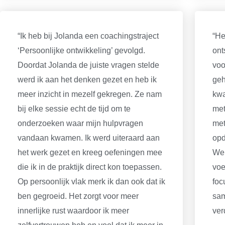
“Ik heb bij Jolanda een coachingstraject
“He
‘Persoonlijke ontwikkeling’ gevolgd.
ont
Doordat Jolanda de juiste vragen stelde
voo
werd ik aan het denken gezet en heb ik
geh
meer inzicht in mezelf gekregen. Ze nam
kwa
bij elke sessie echt de tijd om te
met
onderzoeken waar mijn hulpvragen
met
vandaan kwamen. Ik werd uiteraard aan
opd
het werk gezet en kreeg oefeningen mee
We 
die ik in de praktijk direct kon toepassen.
voe
Op persoonlijk vlak merk ik dan ook dat ik
foc
ben gegroeid. Het zorgt voor meer
sam
innerlijke rust waardoor ik meer
ver