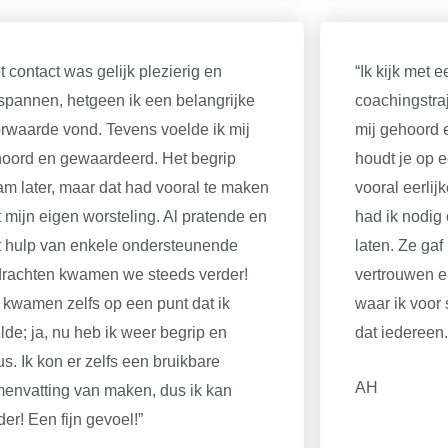
t contact was gelijk plezierig en
“Ik kijk met 
spannen, hetgeen ik een belangrijke
coachingstraj
rwaarde vond. Tevens voelde ik mij
mij gehoord 
oord en gewaardeerd. Het begrip
houdt je op e
m later, maar dat had vooral te maken
vooral eerlij
 mijn eigen worsteling. Al pratende en
had ik nodig
 hulp van enkele ondersteunende
laten. Ze gaf
rachten kwamen we steeds verder!
vertrouwen e
kwamen zelfs op een punt dat ik
waar ik voor s
lde; ja, nu heb ik weer begrip en
dat iedereen.
us. Ik kon er zelfs een bruikbare
AH
envatting van maken, dus ik kan
der! Een fijn gevoel!”