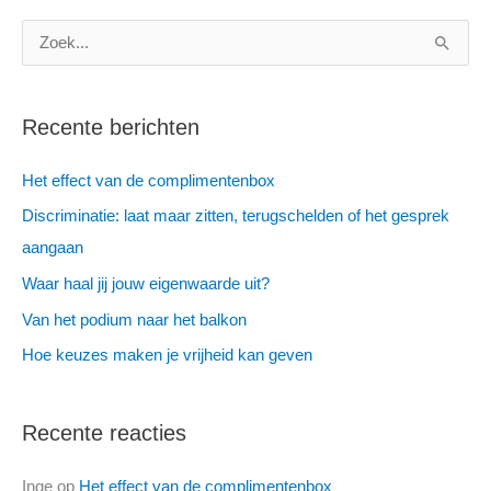
Z
o
e
Recente berichten
k
n
Het effect van de complimentenbox
a
Discriminatie: laat maar zitten, terugschelden of het gesprek
a
aangaan
r
Waar haal jij jouw eigenwaarde uit?
:
Van het podium naar het balkon
Hoe keuzes maken je vrijheid kan geven
Recente reacties
Inge
op
Het effect van de complimentenbox