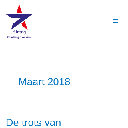
Ga
Hoof
naar
de
inhoud
Maart 2018
De trots van
De
trots