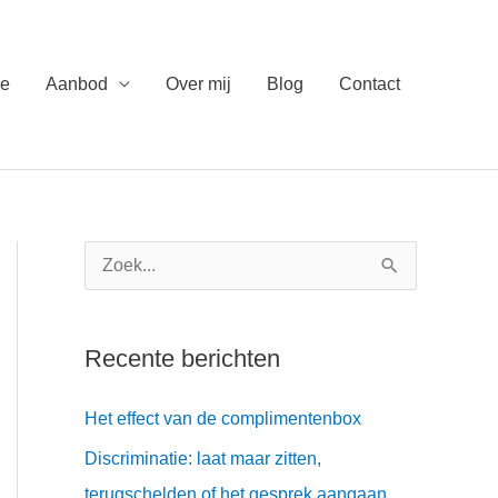
e
Aanbod
Over mij
Blog
Contact
Z
o
e
Recente berichten
k
n
Het effect van de complimentenbox
a
Discriminatie: laat maar zitten,
a
terugschelden of het gesprek aangaan