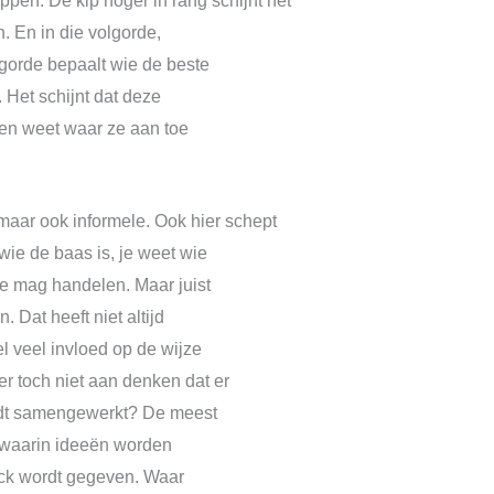
ippen. De kip hoger in rang schijnt het
. En in die volgorde,
gorde bepaalt wie de beste
. Het schijnt dat deze
reen weet waar ze aan toe
maar ook informele. Ook hier schept
wie de baas is, je weet wie
je mag handelen. Maar juist
. Dat heeft niet altijd
l veel invloed op de wijze
 toch niet aan denken dat er
ordt samengewerkt? De meest
 waarin ideeën worden
ack wordt gegeven. Waar