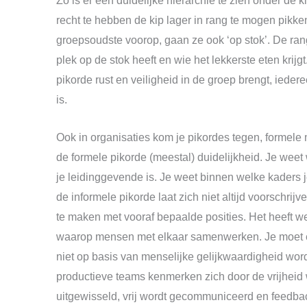
Zo is er een duidelijke hiërarchie te zien onder de k
recht te hebben de kip lager in rang te mogen pikken
groepsoudste voorop, gaan ze ook ‘op stok’. De ran
plek op de stok heeft en wie het lekkerste eten krijgt
pikorde rust en veiligheid in de groep brengt, iede
is.
Ook in organisaties kom je pikordes tegen, formele 
de formele pikorde (meestal) duidelijkheid. Je weet 
je leidinggevende is. Je weet binnen welke kaders 
de informele pikorde laat zich niet altijd voorschrijven
te maken met vooraf bepaalde posities. Het heeft we
waarop mensen met elkaar samenwerken. Je moet er
niet op basis van menselijke gelijkwaardigheid w
productieve teams kenmerken zich door de vrijheid
uitgewisseld, vrij wordt gecommuniceerd en feedb