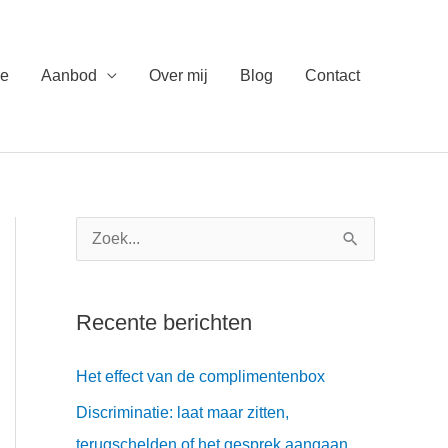
e
Aanbod
Over mij
Blog
Contact
Z
o
e
Recente berichten
k
n
Het effect van de complimentenbox
a
Discriminatie: laat maar zitten,
a
terugschelden of het gesprek aangaan