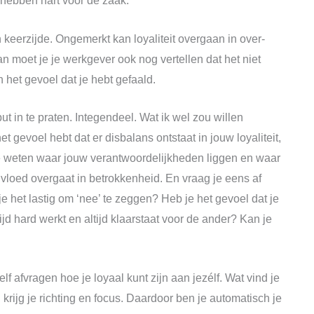
 hebben hart voor de zaak.
en keerzijde. Ongemerkt kan loyaliteit overgaan in over-
dan moet je je werkgever ook nog vertellen dat het niet
 het gevoel dat je hebt gefaald.
t in te praten. Integendeel. Wat ik wel zou willen
et gevoel hebt dat er disbalans ontstaat in jouw loyaliteit,
te weten waar jouw verantwoordelijkheden liggen en waar
nvloed overgaat in betrokkenheid. En vraag je eens af
e het lastig om ‘nee’ te zeggen? Heb je het gevoel dat je
ijd hard werkt en altijd klaarstaat voor de ander? Kan je
lf afvragen hoe je loyaal kunt zijn aan jezélf. Wat vind je
krijg je richting en focus. Daardoor ben je automatisch je