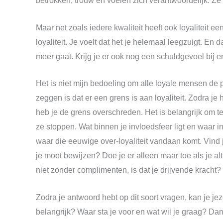
betrokken, trouw en voelen zich verantwoordelijk. Ze
Maar net zoals iedere kwaliteit heeft ook loyaliteit e
loyaliteit. Je voelt dat het je helemaal leegzuigt. En 
meer gaat. Krijg je er ook nog een schuldgevoel bij en
Het is niet mijn bedoeling om alle loyale mensen de pu
zeggen is dat er een grens is aan loyaliteit. Zodra je h
heb je de grens overschreden. Het is belangrijk om 
ze stoppen. Wat binnen je invloedsfeer ligt en waar i
waar die eeuwige over-loyaliteit vandaan komt. Vind j
je moet bewijzen? Doe je er alleen maar toe als je alt
niet zonder complimenten, is dat je drijvende kracht?
Zodra je antwoord hebt op dit soort vragen, kan je jeze
belangrijk? Waar sta je voor en wat wil je graag? Dan 